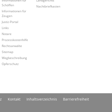
Informationen für
Landgerichts
Schöffen
Nachtbriefkasten
Informationen für
Zeugen
Justiz-Portal
Links
Notare
Prozesskostenhilfe
Rechtsanwälte
Sitemap
Wegbeschreibung
Opferschutz
z
Kontakt
Inhaltsverzeichnis
Barrierefreiheit