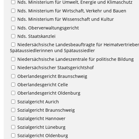
Nds. Ministerium für Umwelt, Energie und Klimaschutz
Nds. Ministerium für Wirtschaft, Verkehr und Bauen
Nds. Ministerium für Wissenschaft und Kultur
Nds. Oberverwaltungsgericht
Nds. Staatskanzlei
Niedersächsische Landesbeauftragte für Heimatvertriebe
Spätaussiedlerinnen und Spätaussiedler
Niedersächsische Landeszentrale für politische Bildung
Niedersächsischer Staatsgerichtshof
Oberlandesgericht Braunschweig
Oberlandesgericht Celle
Oberlandesgericht Oldenburg
Sozialgericht Aurich
Sozialgericht Braunschweig
Sozialgericht Hannover
Sozialgericht Lüneburg
Sozialgericht Oldenburg