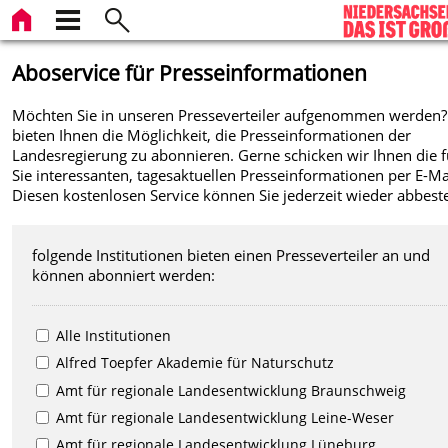
Aboservice für Presseinformationen
Möchten Sie in unseren Presseverteiler aufgenommen werden?
bieten Ihnen die Möglichkeit, die Presseinformationen der
Landesregierung zu abonnieren. Gerne schicken wir Ihnen die f
Sie interessanten, tagesaktuellen Presseinformationen per E-Mai
Diesen kostenlosen Service können Sie jederzeit wieder abbeste
folgende Institutionen bieten einen Presseverteiler an und
können abonniert werden:
Alle Institutionen
Alfred Toepfer Akademie für Naturschutz
Amt für regionale Landesentwicklung Braunschweig
Amt für regionale Landesentwicklung Leine-Weser
Amt für regionale Landesentwicklung Lüneburg