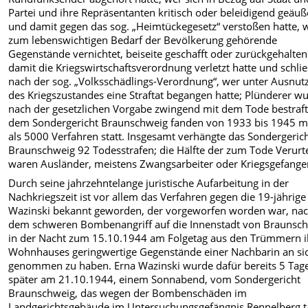
Partei und ihre Repräsentanten kritisch oder beleidigend geäuß
und damit gegen das sog. „Heimtückegesetz“ verstoßen hatte, 
zum lebenswichtigen Bedarf der Bevölkerung gehörende
Gegenstände vernichtet, beiseite geschafft oder zurückgehalte
damit die Kriegswirtschaftsverordnung verletzt hatte und schlie
nach der sog. „Volksschädlings-Verordnung“, wer unter Ausnut
des Kriegszustandes eine Straftat begangen hatte; Plünderer w
nach der gesetzlichen Vorgabe zwingend mit dem Tode bestraft
dem Sondergericht Braunschweig fanden von 1933 bis 1945 
als 5000 Verfahren statt. Insgesamt verhängte das Sondergeric
Braunschweig 92 Todesstrafen; die Hälfte der zum Tode Verurte
waren Ausländer, meistens Zwangsarbeiter oder Kriegsgefange
Durch seine jahrzehntelange juristische Aufarbeitung in der
Nachkriegszeit ist vor allem das Verfahren gegen die 19-jährige
Wazinski bekannt geworden, der vorgeworfen worden war, na
dem schweren Bombenangriff auf die Innenstadt von Braunsc
in der Nacht zum 15.10.1944 am Folgetag aus den Trümmern i
Wohnhauses geringwertige Gegenstände einer Nachbarin an si
genommen zu haben. Erna Wazinski wurde dafür bereits 5 Tag
später am 21.10.1944, einem Sonnabend, vom Sondergericht
Braunschweig, das wegen der Bombenschäden im
Landgerichtsgebäude im Untersuchungsgefängnis Rennelberg t