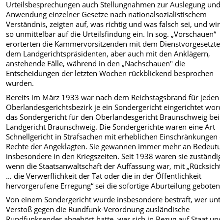
Urteilsbesprechungen auch Stellungnahmen zur Auslegung un
Anwendung einzelner Gesetze nach nationalsozialistischem
Verständnis, zeigten auf, was richtig und was falsch sei, und wi
so unmittelbar auf die Urteilsfindung ein. In sog. „Vorschauen“
erörterten die Kammervorsitzenden mit dem Dienstvorgesetzte
dem Landgerichtspräsidenten, aber auch mit den Anklägern,
anstehende Fälle, während in den „Nachschauen" die
Entscheidungen der letzten Wochen rückblickend besprochen
wurden.
Bereits im März 1933 war nach dem Reichstagsbrand für jeden
Oberlandesgerichtsbezirk je ein Sondergericht eingerichtet wor
das Sondergericht für den Oberlandesgericht Braunschweig be
Landgericht Braunschweig. Die Sondergerichte waren eine Art
Schnellgericht in Strafsachen mit erheblichen Einschränkungen
Rechte der Angeklagten. Sie gewannen immer mehr an Bedeut
insbesondere in den Kriegszeiten. Seit 1938 waren sie zuständi
wenn die Staatsanwaltschaft der Auffassung war, mit „Rücksich
… die Verwerflichkeit der Tat oder die in der Öffentlichkeit
hervorgerufene Erregung“ sei die sofortige Aburteilung geboten
Von einem Sondergericht wurde insbesondere bestraft, wer un
Verstoß gegen die Rundfunk-Verordnung ausländische
Rundfunksender abgehört hatte, wer sich in Bezug auf Staat un